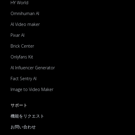
HY World
Omnihuman AI
AI Video maker
Pixar AI
Brick Center
Onlyfans Kit
AI Influencer Generator
Fact Sentry AI
Image to Video Maker
サポート
機能をリクエスト
お問い合わせ