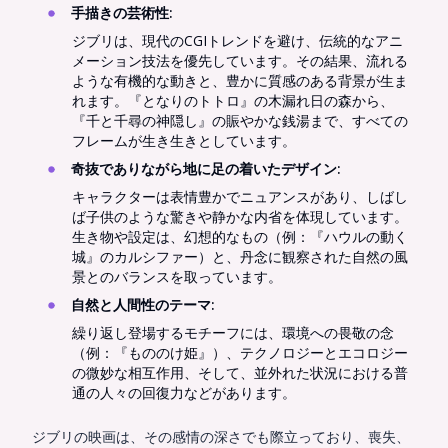
手描きの芸術性
:
ジブリは、現代のCGIトレンドを避け、伝統的なアニ
メーション技法を優先しています。その結果、流れる
ような有機的な動きと、豊かに質感のある背景が生ま
れます。『となりのトトロ』の木漏れ日の森から、
『千と千尋の神隠し』の賑やかな銭湯まで、すべての
フレームが生き生きとしています。
奇抜でありながら地に足の着いたデザイン
:
キャラクターは表情豊かでニュアンスがあり、しばし
ば子供のような驚きや静かな内省を体現しています。
生き物や設定は、幻想的なもの（例：『ハウルの動く
城』のカルシファー）と、丹念に観察された自然の風
景とのバランスを取っています。
自然と人間性のテーマ
:
繰り返し登場するモチーフには、環境への畏敬の念
（例：『もののけ姫』）、テクノロジーとエコロジー
の微妙な相互作用、そして、並外れた状況における普
通の人々の回復力などがあります。
ジブリの映画は、その感情の深さでも際立っており、喪失、