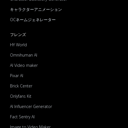
キャラクターアニメーション
OCネームジェネレーター
フレンズ
HY World
Omnihuman AI
AI Video maker
Pixar AI
Brick Center
Onlyfans Kit
AI Influencer Generator
Fact Sentry AI
Image to Video Maker