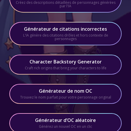
Créez des descriptions détaillées de personnages générées
par l'IA
Générateur de citations incorrectes
L'IA génère des citations drôles et hors contexte de
personnages
Character Backstory Generator
Craft rich origins that bring your characters to life
Générateur de nom OC
Trouvez le nom parfait pour votre personnage original
Générateur d’OC aléatoire
Générez un nouvel OC en un clic