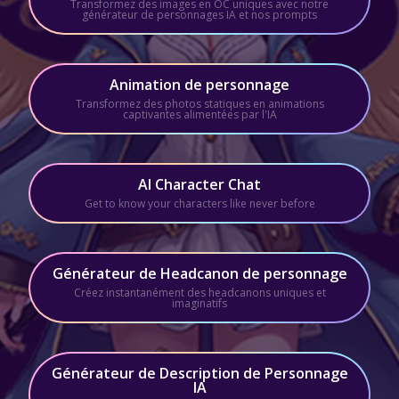
Transformez des images en OC uniques avec notre
générateur de personnages IA et nos prompts
Animation de personnage
Transformez des photos statiques en animations
captivantes alimentées par l'IA
AI Character Chat
Get to know your characters like never before
Générateur de Headcanon de personnage
Créez instantanément des headcanons uniques et
imaginatifs
Générateur de Description de Personnage
IA