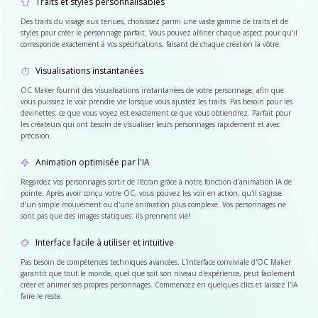
Traits et styles personnalisables
Des traits du visage aux tenues, choisissez parmi une vaste gamme de traits et de
styles pour créer le personnage parfait. Vous pouvez affiner chaque aspect pour qu'il
corresponde exactement à vos spécifications, faisant de chaque création la vôtre.
Visualisations instantanées
OC Maker fournit des visualisations instantanées de votre personnage, afin que
vous puissiez le voir prendre vie lorsque vous ajustez les traits. Pas besoin pour les
devinettes: ce que vous voyez est exactement ce que vous obtiendrez. Parfait pour
les créateurs qui ont besoin de visualiser leurs personnages rapidement et avec
précision.
Animation optimisée par l'IA
Regardez vos personnages sortir de l'écran grâce à notre fonction d'animation IA de
pointe. Après avoir conçu votre OC, vous pouvez les voir en action, qu'il s'agisse
d'un simple mouvement ou d'une animation plus complexe. Vos personnages ne
sont pas que des images statiques: ils prennent vie!
Interface facile à utiliser et intuitive
Pas besoin de compétences techniques avancées. L'interface conviviale d'OC Maker
garantit que tout le monde, quel que soit son niveau d'expérience, peut facilement
créer et animer ses propres personnages. Commencez en quelques clics et laissez l'IA
faire le reste.