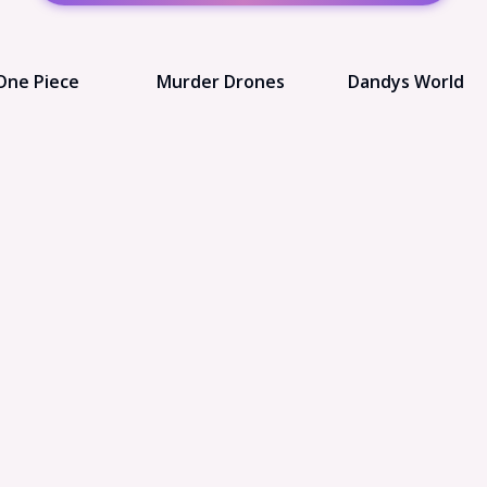
One Piece
Murder Drones
Dandys World
Naruto
Nekopara OC
Super Mario
illa Tag PFP
Fursona
Monster High
Five Nights at
Bluey
Omori PFP
Freddy's
blox Baddie
Tiefling
EMO PFP