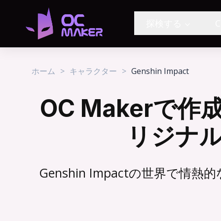
探検する
C
ホーム
>
キャラクター
>
Genshin Impact
OC Makerで作
リジナ
Genshin Impactの世