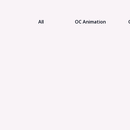
All
OC Animation
Sonic OC
Total Drama
Demon Slayer
Genshin Impact
Gor
Emoji Cat
Hollow Knight
MHA
Ghibli
Ro
RWBY