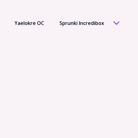
Yaelokre OC
Sprunki Incredibox
Hazbin Hotel OC
South Park OC
Warrior Cats
My Little Pony
Chibi
Harpy Hare
Cookie Run
Miraculous Ladybug