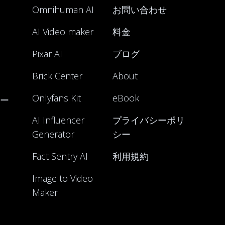
Omnihuman AI
お問い合わせ
AI Video maker
料金
Pixar AI
ブログ
Brick Center
About
Onlyfans Kit
eBook
ー
AI Influencer
プライバシーポリ
Generator
シー
Fact Sentry AI
利用規約
Image to Video
Maker