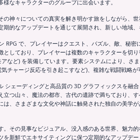
多様なキャラクターのグループに出会います。
その神々についての真実を解き明かす旅をしながら、世
定期的なアップデートを通じて展開され、新しい地域、
 アクション RPG で、プレイヤーはクエスト、パズル、敵
徴としており、プレイヤーは複数のキャラクターを切り
モアなど) を装備しています。要素システムにより、さ
電気チャージ反応を引き起こすなど)、複雑な戦闘戦略が
 つは、セル シェーディングと高品質の 3D グラフィック
え立つ山々、魔法の都市、古代の遺跡で満ちており、す
には、さまざまな文化や神話に触発された独自の美学が
す。その見事なビジュアル、没入感のある世界、魅力的
ツを新鮮でエキサイティングに保つ定期的なアップデー