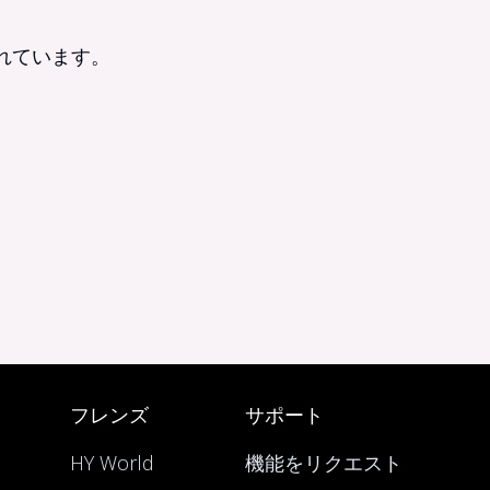
られています。
フレンズ
サポート
HY World
機能をリクエスト