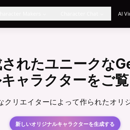
haracter Makers
Character Chat
AI V
成されたユニークなGens
ルキャラクターをご覧
界で情熱的なクリエイターによって作られた
新しいオリジナルキャラクターを生成する